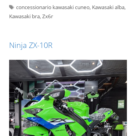
Tag
concessionario kawasaki cuneo
,
Kawasaki alba
,
Kawasaki bra
,
Zx6r
Ninja ZX-10R