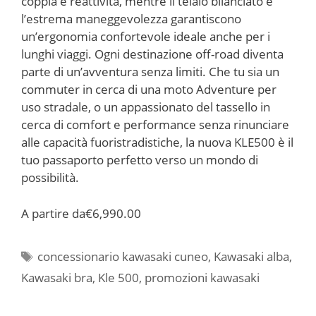
coppia e reattività, mentre il telaio bilanciato e
l’estrema maneggevolezza garantiscono
un’ergonomia confortevole ideale anche per i
lunghi viaggi. Ogni destinazione off-road diventa
parte di un’avventura senza limiti. Che tu sia un
commuter in cerca di una moto Adventure per
uso stradale, o un appassionato del tassello in
cerca di comfort e performance senza rinunciare
alle capacità fuoristradistiche, la nuova KLE500 è il
tuo passaporto perfetto verso un mondo di
possibilità.
A partire da
€6,990.00
Tag
concessionario kawasaki cuneo
,
Kawasaki alba
,
Kawasaki bra
,
Kle 500
,
promozioni kawasaki