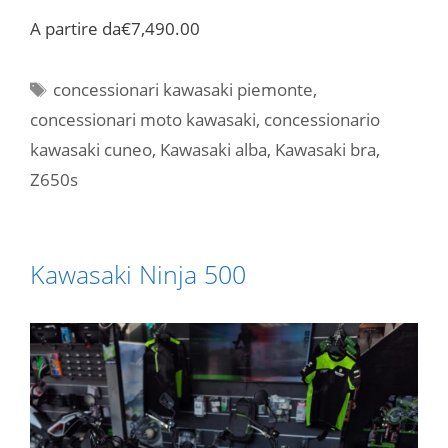
A partire da
€7,490.00
Tag
concessionari kawasaki piemonte
,
concessionari moto kawasaki
,
concessionario
kawasaki cuneo
,
Kawasaki alba
,
Kawasaki bra
,
Z650s
Kawasaki Ninja 500