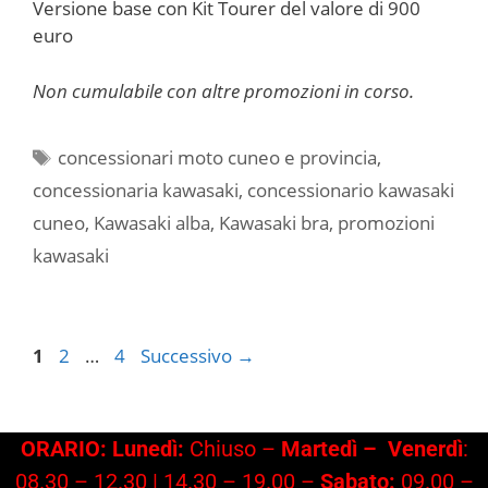
Versione base con Kit Tourer del valore di 900
euro
Non cumulabile con altre promozioni in corso.
Tag
concessionari moto cuneo e provincia
,
concessionaria kawasaki
,
concessionario kawasaki
cuneo
,
Kawasaki alba
,
Kawasaki bra
,
promozioni
kawasaki
Pagina
Pagina
Pagina
1
2
…
4
Successivo
→
ORARIO: Lunedì:
Chiuso –
Martedì –
Venerdì
:
08.30 – 12.30 | 14.30 – 19.00 –
Sabato:
09.00 –