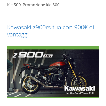
Kle 500
,
Promozione kle 500
Kawasaki z900rs tua con 900€ di
vantaggi