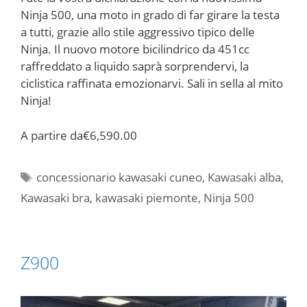
Ninja 500, una moto in grado di far girare la testa
a tutti, grazie allo stile aggressivo tipico delle
Ninja. Il nuovo motore bicilindrico da 451cc
raffreddato a liquido saprà sorprendervi, la
ciclistica raffinata emozionarvi. Sali in sella al mito
Ninja!
A partire da
€6,590.00
Tag
concessionario kawasaki cuneo
,
Kawasaki alba
,
Kawasaki bra
,
kawasaki piemonte
,
Ninja 500
Z900