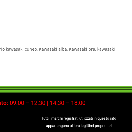
rio kawasaki cuneo
,
Kawasaki alba
,
Kawasaki bra
,
kawasaki
to:
09.00 – 12.30 | 14.30 – 18.00
Tutti i marchi registrati utilizzati in questo sito
appartengono ai loro legittimi proprietari