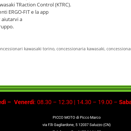
wasaki TRaction Control (KTRC).
enti ERGO-FIT e la app
aiutarvi a
gruppo.
ncessionari kawasaki torino
,
concessionaria kawasaki
,
concessiona
dì –
Venerdì
: 08.30 – 12.30 | 14.30 – 19.00 –
Saba
PICCO MOTO di Picco Marco
via F.lli Gagliardone, 5 12037 Saluzzo (CN)