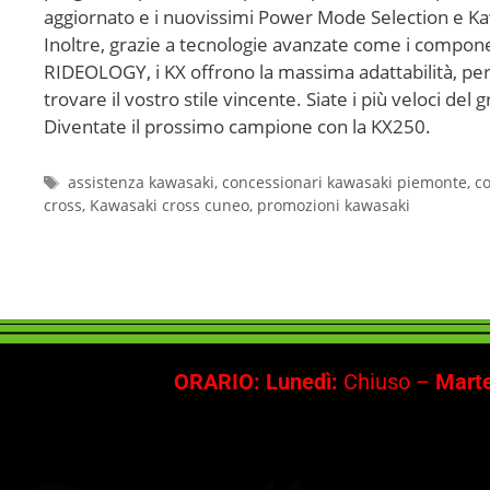
aggiornato e i nuovissimi Power Mode Selection e Ka
Inoltre, grazie a tecnologie avanzate come i compon
RIDEOLOGY, i KX offrono la massima adattabilità, per 
trovare il vostro stile vincente. Siate i più veloci del 
Diventate il prossimo campione con la KX250.
assistenza kawasaki
,
concessionari kawasaki piemonte
,
co
cross
,
Kawasaki cross cuneo
,
promozioni kawasaki
ORARIO: Lunedì:
Chiuso –
Marte