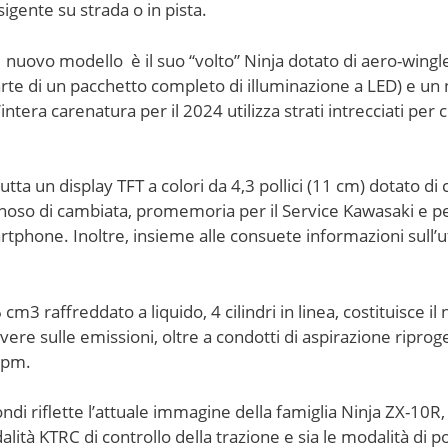
igente su strada o in pista.
nuovo modello è il suo “volto” Ninja dotato di aero-winglet
arte di un pacchetto completo di illuminazione a LED) e un
tera carenatura per il 2024 utilizza strati intrecciati per c
tta un display TFT a colori da 4,3 pollici (11 cm) dotato di
noso di cambiata, promemoria per il Service Kawasaki e per i
tphone. Inoltre, insieme alle consuete informazioni sull’uti
cm3 raffreddato a liquido, 4 cilindri in linea, costituisce il
ere sulle emissioni, oltre a condotti di aspirazione riproget
rpm.
otondi riflette l’attuale immagine della famiglia Ninja ZX-
lità KTRC di controllo della trazione e sia le modalità di p