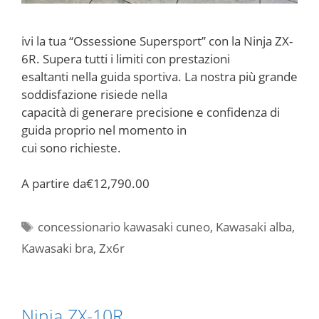
ivi la tua “Ossessione Supersport” con la Ninja ZX-
6R. Supera tutti i limiti con prestazioni
esaltanti nella guida sportiva. La nostra più grande
soddisfazione risiede nella
capacità di generare precisione e confidenza di
guida proprio nel momento in
cui sono richieste.
A partire da
€12,790.00
Tag
concessionario kawasaki cuneo
,
Kawasaki alba
,
Kawasaki bra
,
Zx6r
Ninja ZX-10R