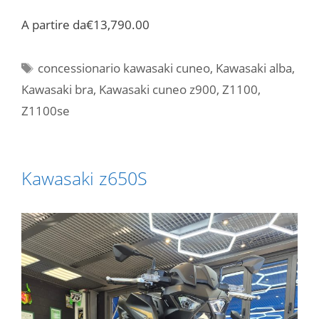
A partire da
€13,790.00
Tag
concessionario kawasaki cuneo
,
Kawasaki alba
,
Kawasaki bra
,
Kawasaki cuneo z900
,
Z1100
,
Z1100se
Kawasaki z650S