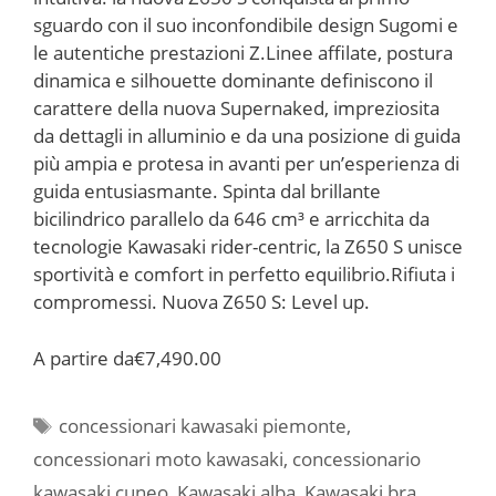
sguardo con il suo inconfondibile design Sugomi e
le autentiche prestazioni Z.Linee affilate, postura
dinamica e silhouette dominante definiscono il
carattere della nuova Supernaked, impreziosita
da dettagli in alluminio e da una posizione di guida
più ampia e protesa in avanti per un’esperienza di
guida entusiasmante. Spinta dal brillante
bicilindrico parallelo da 646 cm³ e arricchita da
tecnologie Kawasaki rider-centric, la Z650 S unisce
sportività e comfort in perfetto equilibrio.Rifiuta i
compromessi. Nuova Z650 S: Level up.
A partire da
€7,490.00
Tag
concessionari kawasaki piemonte
,
concessionari moto kawasaki
,
concessionario
kawasaki cuneo
,
Kawasaki alba
,
Kawasaki bra
,