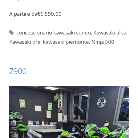
A partire da
€6,590.00
Tag
concessionario kawasaki cuneo
,
Kawasaki alba
,
Kawasaki bra
,
kawasaki piemonte
,
Ninja 500
Z900