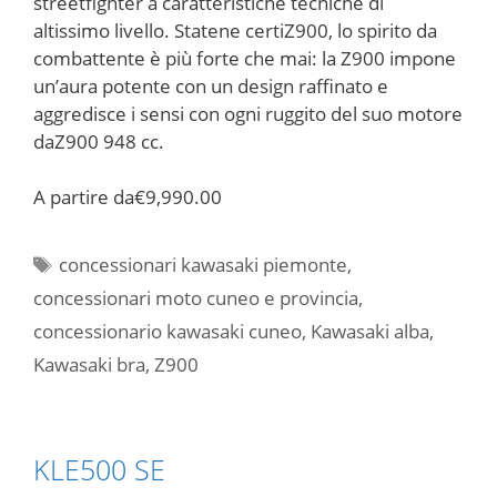
streetfighter a caratteristiche tecniche di
altissimo livello. Statene certiZ900, lo spirito da
combattente è più forte che mai: la Z900 impone
un’aura potente con un design raffinato e
aggredisce i sensi con ogni ruggito del suo motore
daZ900 948 cc.
A partire da
€9,990.00
Tag
concessionari kawasaki piemonte
,
concessionari moto cuneo e provincia
,
concessionario kawasaki cuneo
,
Kawasaki alba
,
Kawasaki bra
,
Z900
KLE500 SE