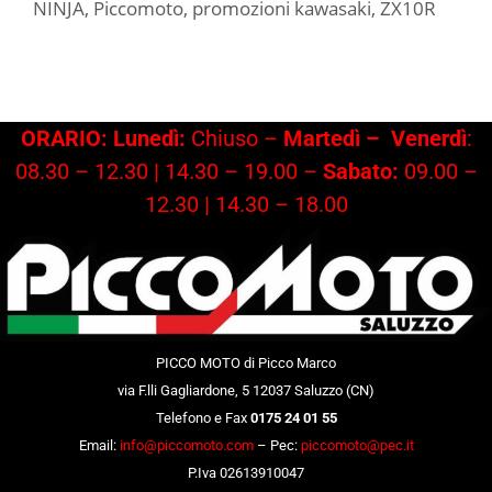
NINJA
,
Piccomoto
,
promozioni kawasaki
,
ZX10R
ORARIO: Lunedì:
Chiuso –
Martedì –
Venerdì
:
08.30 – 12.30 | 14.30 – 19.00 –
Sabato:
09.00 –
12.30 | 14.30 – 18.00
PICCO MOTO di Picco Marco
via F.lli Gagliardone, 5 12037 Saluzzo (CN)
Telefono e Fax
0175 24 01 55
Email:
info@piccomoto.com
– Pec:
piccomoto@pec.it
P.Iva 02613910047