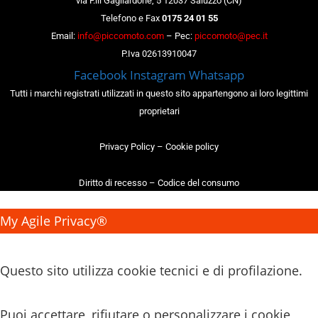
via F.lli Gagliardone, 5 12037 Saluzzo (CN)
Telefono e Fax
0175 24 01 55
Email:
info@piccomoto.com
– Pec:
piccomoto@pec.it
P.Iva 02613910047
Facebook
Instagram
Whatsapp
Tutti i marchi registrati utilizzati in questo sito appartengono ai loro legittimi
proprietari
Privacy Policy
–
Cookie policy
Diritto di recesso
–
Codice del consumo
My Agile Privacy®
✕
Questo sito utilizza cookie tecnici e di profilazione.
Puoi accettare, rifiutare o personalizzare i cookie