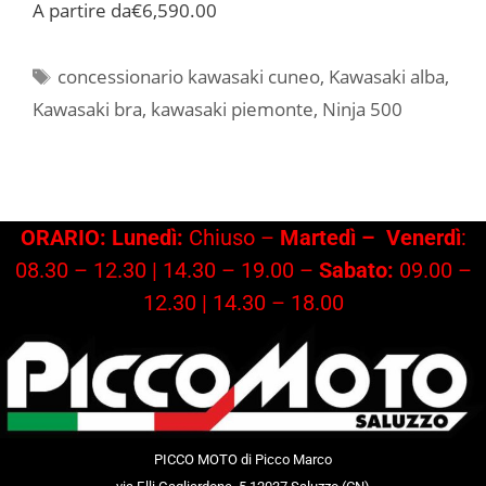
A partire da
€6,590.00
Tag
concessionario kawasaki cuneo
,
Kawasaki alba
,
Kawasaki bra
,
kawasaki piemonte
,
Ninja 500
ORARIO: Lunedì:
Chiuso –
Martedì –
Venerdì
:
08.30 – 12.30 | 14.30 – 19.00 –
Sabato:
09.00 –
12.30 | 14.30 – 18.00
PICCO MOTO di Picco Marco