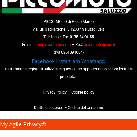
PICCO MOTO di Picco Marco
via F.lli Gagliardone, 5 12037 Saluzzo (CN)
Telefono e Fax
0175 24 01 55
Email:
info@piccomoto.com
– Pec:
piccomoto@pec.it
P.Iva 02613910047
Facebook
Instagram
Whatsapp
Tutti i marchi registrati utilizzati in questo sito appartengono ai loro legittimi
proprietari
Privacy Policy
–
Cookie policy
Diritto di recesso
–
Codice del consumo
My Agile Privacy®
✕