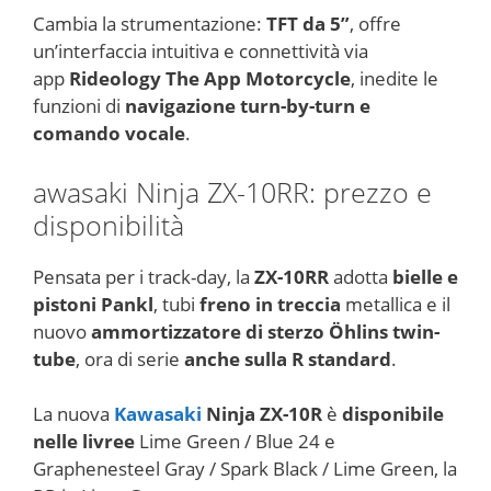
Cambia la strumentazione:
TFT da 5”
, offre
un’interfaccia intuitiva e connettività via
app
Rideology The App Motorcycle
, inedite le
funzioni di
navigazione turn-by-turn e
comando vocale
.
awasaki Ninja
ZX-10RR: prezzo e
disponibilità
Pensata per i track-day, la
ZX-10RR
adotta
bielle e
pistoni Pankl
, tubi
freno in treccia
metallica e il
nuovo
ammortizzatore di sterzo Öhlins twin-
tube
, ora di serie
anche sulla R standard
.
La nuova
Kawasaki
Ninja ZX-10R
è
disponibile
nelle livree
Lime Green / Blue 24 e
Graphenesteel Gray / Spark Black / Lime Green, la