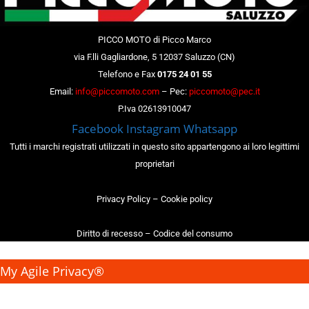
PICCO MOTO di Picco Marco
via F.lli Gagliardone, 5 12037 Saluzzo (CN)
Telefono e Fax
0175 24 01 55
Email:
info@piccomoto.com
– Pec:
piccomoto@pec.it
P.Iva 02613910047
Facebook
Instagram
Whatsapp
Tutti i marchi registrati utilizzati in questo sito appartengono ai loro legittimi
proprietari
Privacy Policy
–
Cookie policy
Diritto di recesso
–
Codice del consumo
My Agile Privacy®
✕