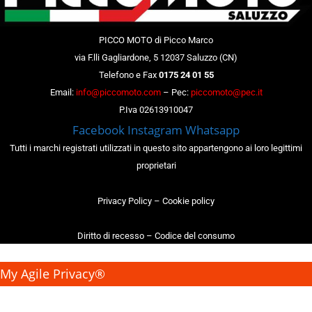
PICCO MOTO di Picco Marco
via F.lli Gagliardone, 5 12037 Saluzzo (CN)
Telefono e Fax
0175 24 01 55
Email:
info@piccomoto.com
– Pec:
piccomoto@pec.it
P.Iva 02613910047
Facebook
Instagram
Whatsapp
Tutti i marchi registrati utilizzati in questo sito appartengono ai loro legittimi
proprietari
Privacy Policy
–
Cookie policy
Diritto di recesso
–
Codice del consumo
My Agile Privacy®
✕