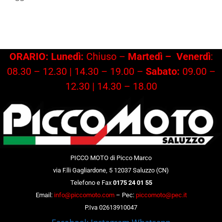
ORARIO: Lunedì:
Chiuso –
Martedì –
Venerdì
:
08.30 – 12.30 | 14.30 – 19.00 –
Sabato:
09.00 –
12.30 | 14.30 – 18.00
PICCO MOTO di Picco Marco
via F.lli Gagliardone, 5 12037 Saluzzo (CN)
Telefono e Fax
0175 24 01 55
Email:
info@piccomoto.com
– Pec:
piccomoto@pec.it
P.Iva 02613910047