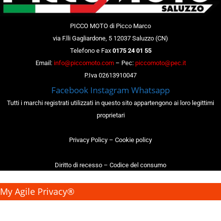
PICCO MOTO di Picco Marco
via F.lli Gagliardone, 5 12037 Saluzzo (CN)
Telefono e Fax
0175 24 01 55
Email:
info@piccomoto.com
– Pec:
piccomoto@pec.it
P.Iva 02613910047
Facebook
Instagram
Whatsapp
Tutti i marchi registrati utilizzati in questo sito appartengono ai loro legittimi
proprietari
Privacy Policy
–
Cookie policy
Diritto di recesso
–
Codice del consumo
My Agile Privacy®
✕