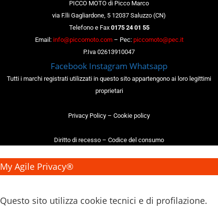
PICCO MOTO di Picco Marco
via F.lli Gagliardone, 5 12037 Saluzzo (CN)
Telefono e Fax
0175 24 01 55
Email:
info@piccomoto.com
– Pec:
piccomoto@pec.it
P.Iva 02613910047
Facebook
Instagram
Whatsapp
Tutti i marchi registrati utilizzati in questo sito appartengono ai loro legittimi
proprietari
Privacy Policy
–
Cookie policy
Diritto di recesso
–
Codice del consumo
My Agile Privacy®
✕
Questo sito utilizza cookie tecnici e di profilazione.