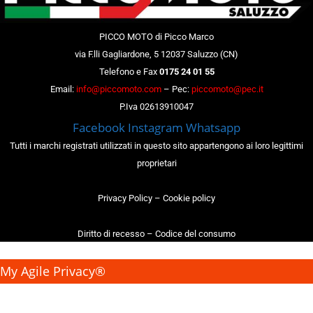
PICCO MOTO di Picco Marco
via F.lli Gagliardone, 5 12037 Saluzzo (CN)
Telefono e Fax
0175 24 01 55
Email:
info@piccomoto.com
– Pec:
piccomoto@pec.it
P.Iva 02613910047
Facebook
Instagram
Whatsapp
Tutti i marchi registrati utilizzati in questo sito appartengono ai loro legittimi
proprietari
Privacy Policy
–
Cookie policy
Diritto di recesso
–
Codice del consumo
My Agile Privacy®
✕