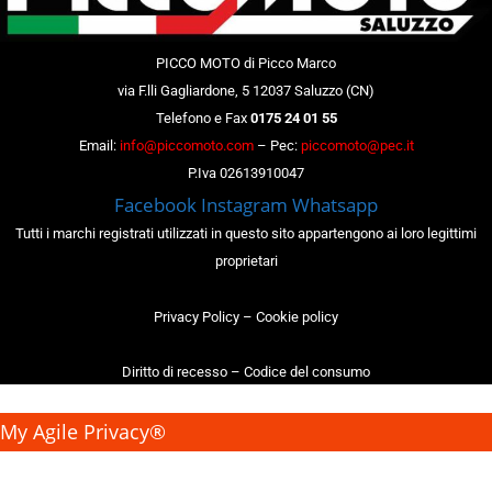
PICCO MOTO di Picco Marco
via F.lli Gagliardone, 5 12037 Saluzzo (CN)
Telefono e Fax
0175 24 01 55
Email:
info@piccomoto.com
– Pec:
piccomoto@pec.it
P.Iva 02613910047
Facebook
Instagram
Whatsapp
Tutti i marchi registrati utilizzati in questo sito appartengono ai loro legittimi
proprietari
Privacy Policy
–
Cookie policy
Diritto di recesso
–
Codice del consumo
My Agile Privacy®
✕