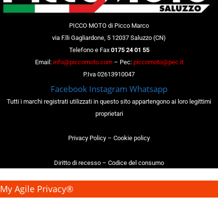
PICCO MOTO di Picco Marco
via F.lli Gagliardone, 5 12037 Saluzzo (CN)
Telefono e Fax
0175 24 01 55
Email:
info@piccomoto.com
– Pec:
piccomoto@pec.it
P.Iva 02613910047
Facebook
Instagram
Whatsapp
Tutti i marchi registrati utilizzati in questo sito appartengono ai loro legittimi
proprietari
Privacy Policy
–
Cookie policy
Diritto di recesso
–
Codice del consumo
My Agile Privacy®
✕