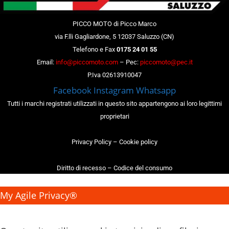
PICCO MOTO di Picco Marco
via F.lli Gagliardone, 5 12037 Saluzzo (CN)
Telefono e Fax
0175 24 01 55
Email:
info@piccomoto.com
– Pec:
piccomoto@pec.it
P.Iva 02613910047
Facebook
Instagram
Whatsapp
Tutti i marchi registrati utilizzati in questo sito appartengono ai loro legittimi
proprietari
Privacy Policy
–
Cookie policy
Diritto di recesso
–
Codice del consumo
My Agile Privacy®
✕