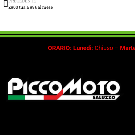
PRECEDENTE
Z900 tua a 99€ al mese
ORARIO: Lunedì:
Chiuso –
Marte