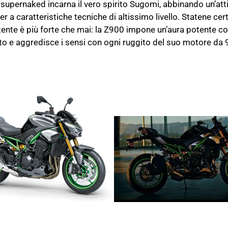
upernaked incarna il vero spirito Sugomi, abbinando un’att
er a caratteristiche tecniche di altissimo livello. Statene certi
nte è più forte che mai: la Z900 impone un’aura potente c
ato e aggredisce i sensi con ogni ruggito del suo motore da 