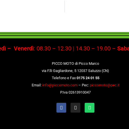
dì –
Venerdì
: 08.30 – 12.30 | 14.30 – 19.00 –
Saba
PICCO MOTO di Picco Marco
via F.lli Gagliardone, 5 12037 Saluzzo (CN)
Telefono e Fax
0175 24 01 55
Email:
info@piccomoto.com
– Pec:
piccomoto@pec.it
P.Iva 02613910047