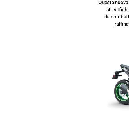
Questa nuova s
streetfight
da combatte
raffin