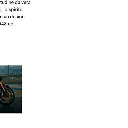
itudine da vera
, lo spirito
on un design
948 cc.