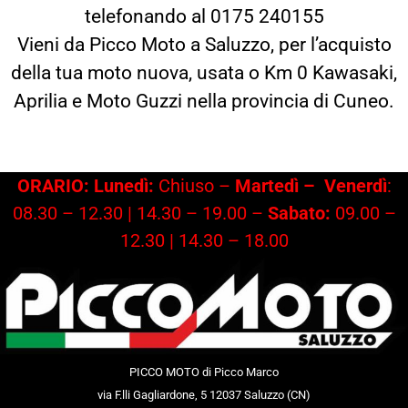
telefonando al 0175 240155
Vieni da Picco Moto a Saluzzo, per l’acquisto
della tua moto nuova, usata o Km 0 Kawasaki,
Aprilia e Moto Guzzi nella provincia di Cuneo.
ORARIO: Lunedì:
Chiuso –
Martedì –
Venerdì
:
08.30 – 12.30 | 14.30 – 19.00 –
Sabato:
09.00 –
12.30 | 14.30 – 18.00
PICCO MOTO di Picco Marco
via F.lli Gagliardone, 5 12037 Saluzzo (CN)