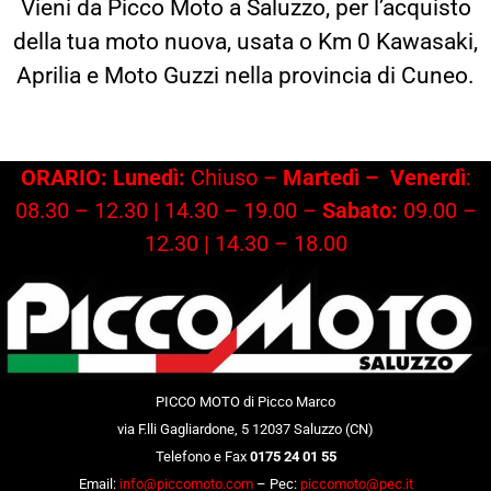
Vieni da Picco Moto a Saluzzo, per l’acquisto
della tua moto nuova, usata o Km 0 Kawasaki,
Aprilia e Moto Guzzi nella provincia di Cuneo.
ORARIO: Lunedì:
Chiuso –
Martedì –
Venerdì
:
08.30 – 12.30 | 14.30 – 19.00 –
Sabato:
09.00 –
12.30 | 14.30 – 18.00
PICCO MOTO di Picco Marco
via F.lli Gagliardone, 5 12037 Saluzzo (CN)
Telefono e Fax
0175 24 01 55
Email:
info@piccomoto.com
– Pec:
piccomoto@pec.it