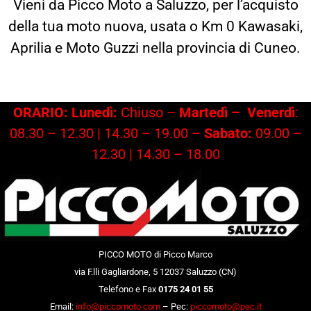
Vieni da Picco Moto a Saluzzo, per l’acquisto
della tua moto nuova, usata o Km 0 Kawasaki,
Aprilia e Moto Guzzi nella provincia di Cuneo.
ORARIO: Lunedì:
Chiuso –
Martedì –
Venerdì
:
08.30 – 12.30 | 14.30 – 19.00 –
Sabato:
09.00 –
12.30 | 14.30 – 18.00
PICCO MOTO di Picco Marco
via F.lli Gagliardone, 5 12037 Saluzzo (CN)
Telefono e Fax
0175 24 01 55
Email:
info@piccomoto.com
– Pec:
piccomoto@pec.it