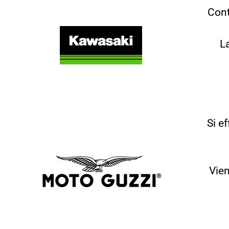
Cont
L
Si e
Vien