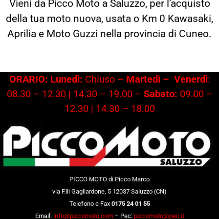
Vieni da Picco Moto a Saluzzo, per l’acquisto
della tua moto nuova, usata o Km 0 Kawasaki,
Aprilia e Moto Guzzi nella provincia di Cuneo.
ORARIO: Lunedì:
Chiuso –
Martedì –
Venerdì
:
08.30 – 12.30 | 14.30 – 19.00 –
Sabato:
09.00 –
12.30 | 14.30 – 18.00
PICCO MOTO di Picco Marco
via F.lli Gagliardone, 5 12037 Saluzzo (CN)
Telefono e Fax
0175 24 01 55
Email:
info@piccomoto.com
– Pec:
piccomoto@pec.it