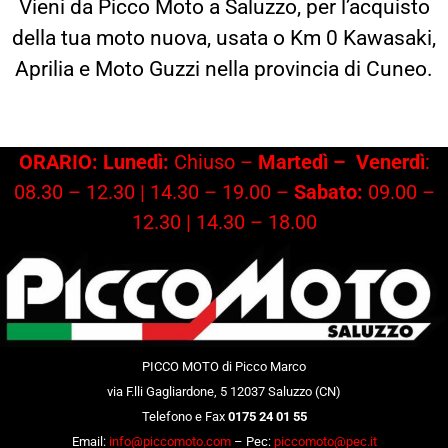
Vieni da Picco Moto a Saluzzo, per l’acquisto
della tua moto nuova, usata o Km 0 Kawasaki,
Aprilia e Moto Guzzi nella provincia di Cuneo.
ORARIO: Lunedì:
Chiuso –
Martedì –
Venerdì
:
08.30 – 12.30 | 14.30 – 19.00 –
Sabato:
09.00 –
12.30 | 14.30 – 18.00
PICCO MOTO di Picco Marco
via F.lli Gagliardone, 5 12037 Saluzzo (CN)
Telefono e Fax
0175 24 01 55
Email:
info@piccomoto.com
– Pec:
piccomoto@pec.it