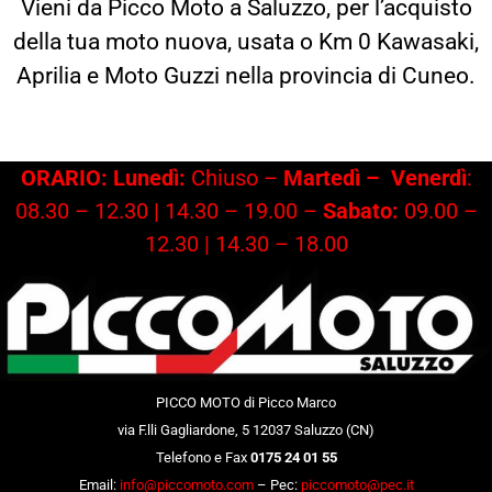
Vieni da Picco Moto a Saluzzo, per l’acquisto
della tua moto nuova, usata o Km 0 Kawasaki,
Aprilia e Moto Guzzi nella provincia di Cuneo.
ORARIO: Lunedì:
Chiuso –
Martedì –
Venerdì
:
08.30 – 12.30 | 14.30 – 19.00 –
Sabato:
09.00 –
12.30 | 14.30 – 18.00
PICCO MOTO di Picco Marco
via F.lli Gagliardone, 5 12037 Saluzzo (CN)
Telefono e Fax
0175 24 01 55
Email:
info@piccomoto.com
– Pec:
piccomoto@pec.it