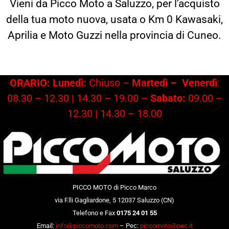
Vieni da Picco Moto a Saluzzo, per l’acquisto
della tua moto nuova, usata o Km 0 Kawasaki,
Aprilia e Moto Guzzi nella provincia di Cuneo.
ORARIO: Lunedì:
Chiuso –
Martedì –
Venerdì
:
08.30 – 12.30 | 14.30 – 19.00 –
Sabato:
09.00 –
12.30 | 14.30 – 18.00
PICCO MOTO di Picco Marco
via F.lli Gagliardone, 5 12037 Saluzzo (CN)
Telefono e Fax
0175 24 01 55
Email:
info@piccomoto.com
– Pec:
piccomoto@pec.it