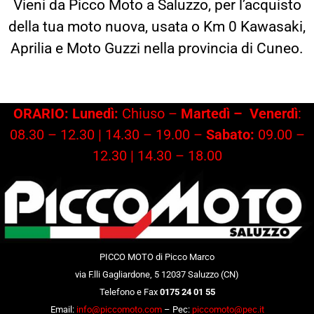
Vieni da Picco Moto a Saluzzo, per l’acquisto
della tua moto nuova, usata o Km 0 Kawasaki,
Aprilia e Moto Guzzi nella provincia di Cuneo.
ORARIO: Lunedì:
Chiuso –
Martedì –
Venerdì
:
08.30 – 12.30 | 14.30 – 19.00 –
Sabato:
09.00 –
12.30 | 14.30 – 18.00
PICCO MOTO di Picco Marco
via F.lli Gagliardone, 5 12037 Saluzzo (CN)
Telefono e Fax
0175 24 01 55
Email:
info@piccomoto.com
– Pec:
piccomoto@pec.it