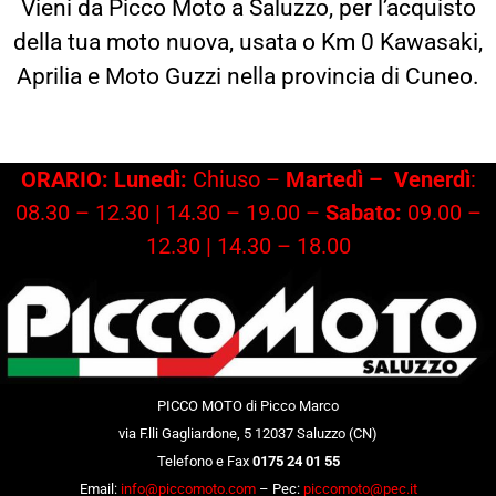
Vieni da Picco Moto a Saluzzo, per l’acquisto
della tua moto nuova, usata o Km 0 Kawasaki,
Aprilia e Moto Guzzi nella provincia di Cuneo.
ORARIO: Lunedì:
Chiuso –
Martedì –
Venerdì
:
08.30 – 12.30 | 14.30 – 19.00 –
Sabato:
09.00 –
12.30 | 14.30 – 18.00
PICCO MOTO di Picco Marco
via F.lli Gagliardone, 5 12037 Saluzzo (CN)
Telefono e Fax
0175 24 01 55
Email:
info@piccomoto.com
– Pec:
piccomoto@pec.it