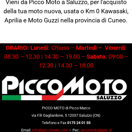
Vieni da Picco Moto a Saluzzo, per l’acquisto
della tua moto nuova, usata o Km 0 Kawasaki,
Aprilia e Moto Guzzi nella provincia di Cuneo.
ORARIO: Lunedì:
Chiuso –
Martedì –
Venerdì
:
08.30 – 12.30 | 14.30 – 19.00 –
Sabato:
09.00 –
12.30 | 14.30 – 18.00
PICCO MOTO di Picco Marco
via F.lli Gagliardone, 5 12037 Saluzzo (CN)
Telefono e Fax
0175 24 01 55
Email:
info@piccomoto.com
– Pec:
piccomoto@pec.it