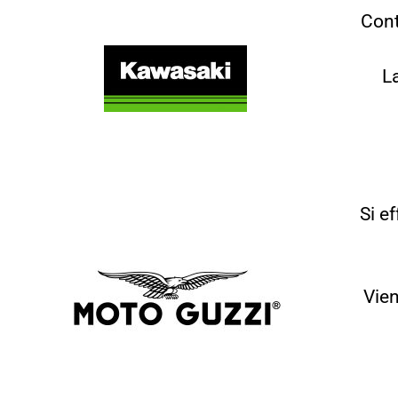
Cont
L
Si e
Vien