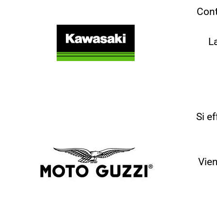
Cont
L
Si e
Vien