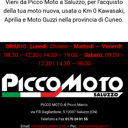
Vieni da Picco Moto a Saluzzo, per l’acquisto
della tua moto nuova, usata o Km 0 Kawasaki,
Aprilia e Moto Guzzi nella provincia di Cuneo.
ORARIO: Lunedì:
Chiuso –
Martedì –
Venerdì
:
08.30 – 12.30 | 14.30 – 19.00 –
Sabato:
09.00 –
12.30 | 14.30 – 18.00
PICCO MOTO di Picco Marco
via F.lli Gagliardone, 5 12037 Saluzzo (CN)
Telefono e Fax
0175 24 01 55
Email:
info@piccomoto.com
– Pec:
piccomoto@pec.it