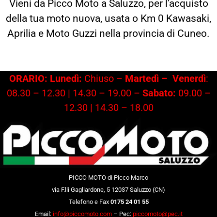
Vieni da Picco Moto a Saluzzo, per l’acquisto
della tua moto nuova, usata o Km 0 Kawasaki,
Aprilia e Moto Guzzi nella provincia di Cuneo.
ORARIO: Lunedì:
Chiuso –
Martedì –
Venerdì
:
08.30 – 12.30 | 14.30 – 19.00 –
Sabato:
09.00 –
12.30 | 14.30 – 18.00
PICCO MOTO di Picco Marco
via F.lli Gagliardone, 5 12037 Saluzzo (CN)
Telefono e Fax
0175 24 01 55
Email:
info@piccomoto.com
– Pec:
piccomoto@pec.it