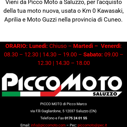
Vieni da Picco Moto a Saluzzo, per l’acquisto
della tua moto nuova, usata o Km 0 Kawasaki,
Aprilia e Moto Guzzi nella provincia di Cuneo.
ORARIO: Lunedì:
Chiuso –
Martedì –
Venerdì
:
08.30 – 12.30 | 14.30 – 19.00 –
Sabato:
09.00 –
12.30 | 14.30 – 18.00
PICCO MOTO di Picco Marco
via F.lli Gagliardone, 5 12037 Saluzzo (CN)
Telefono e Fax
0175 24 01 55
Email:
info@piccomoto.com
– Pec:
piccomoto@pec.it