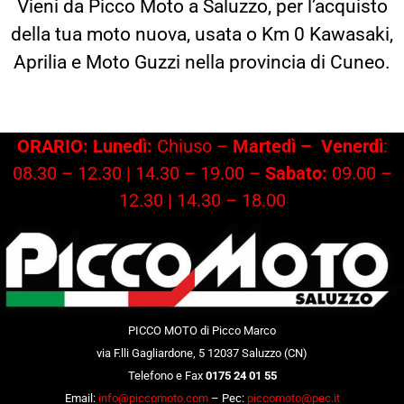
Vieni da Picco Moto a Saluzzo, per l’acquisto
della tua moto nuova, usata o Km 0 Kawasaki,
Aprilia e Moto Guzzi nella provincia di Cuneo.
ORARIO: Lunedì:
Chiuso –
Martedì –
Venerdì
:
08.30 – 12.30 | 14.30 – 19.00 –
Sabato:
09.00 –
12.30 | 14.30 – 18.00
PICCO MOTO di Picco Marco
via F.lli Gagliardone, 5 12037 Saluzzo (CN)
Telefono e Fax
0175 24 01 55
Email:
info@piccomoto.com
– Pec:
piccomoto@pec.it